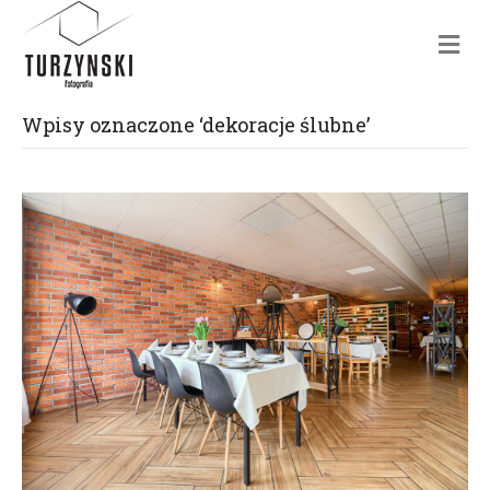
m
e
n
u
Wpisy oznaczone ‘dekoracje ślubne’