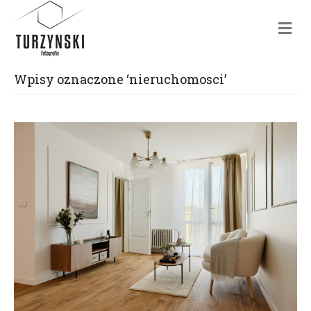
m
e
n
u
Wpisy oznaczone ‘nieruchomosci’