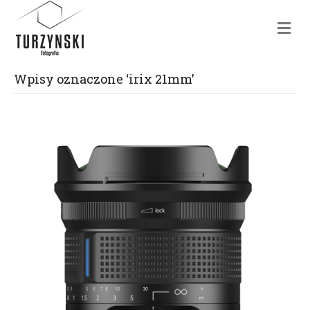
m
e
n
u
Wpisy oznaczone ‘irix 21mm’