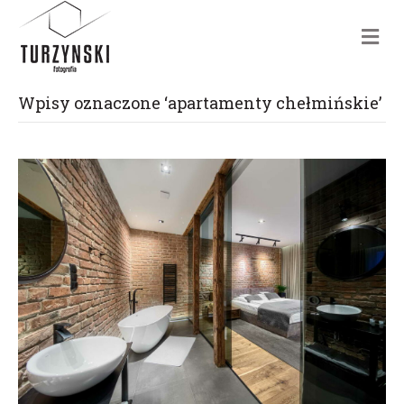
m
e
n
u
Wpisy oznaczone ‘apartamenty chełmińskie’