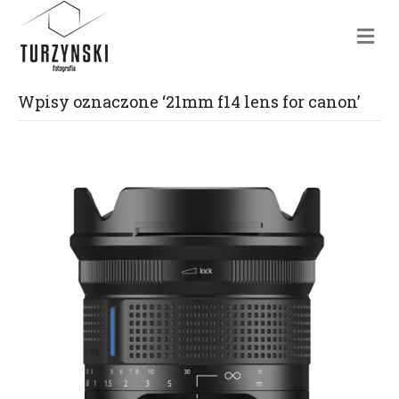
m
e
n
u
Wpisy oznaczone ‘21mm f14 lens for canon’