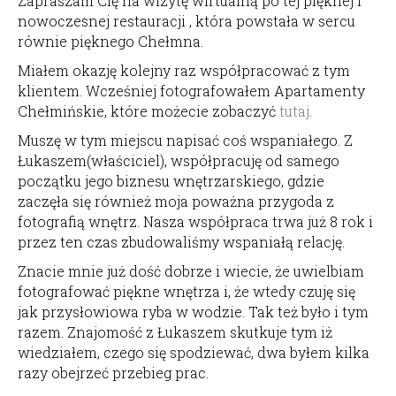
Zapraszam Cię na wizytę wirtualną po tej pięknej i
nowoczesnej restauracji , która powstała w sercu
równie pięknego Chełmna.
Miałem okazję kolejny raz współpracować z tym
klientem. Wcześniej fotografowałem Apartamenty
Chełmińskie, które możecie zobaczyć
tutaj
.
Muszę w tym miejscu napisać coś wspaniałego. Z
Łukaszem(właściciel), współpracuję od samego
początku jego biznesu wnętrzarskiego, gdzie
zaczęła się również moja poważna przygoda z
fotografią wnętrz. Nasza współpraca trwa już 8 rok i
przez ten czas zbudowaliśmy wspaniałą relację.
Znacie mnie już dość dobrze i wiecie, że uwielbiam
fotografować piękne wnętrza i, że wtedy czuję się
jak przysłowiowa ryba w wodzie. Tak też było i tym
razem. Znajomość z Łukaszem skutkuje tym iż
wiedziałem, czego się spodziewać, dwa byłem kilka
razy obejrzeć przebieg prac.