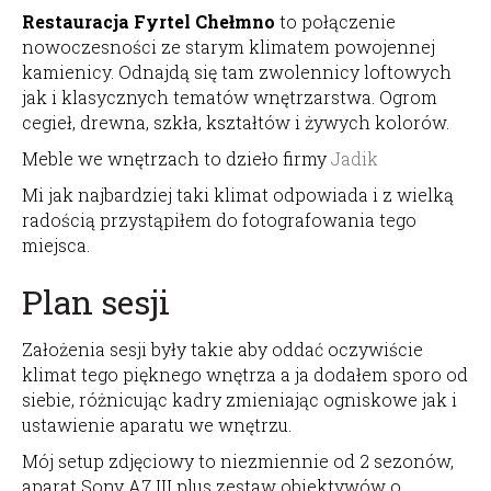
Restauracja Fyrtel Chełmno
to połączenie
nowoczesności ze starym klimatem powojennej
kamienicy. Odnajdą się tam zwolennicy loftowych
jak i klasycznych tematów wnętrzarstwa. Ogrom
cegieł, drewna, szkła, kształtów i żywych kolorów.
Meble we wnętrzach to dzieło firmy
Jadik
Mi jak najbardziej taki klimat odpowiada i z wielką
radością przystąpiłem do fotografowania tego
miejsca.
Plan sesji
Założenia sesji były takie aby oddać oczywiście
klimat tego pięknego wnętrza a ja dodałem sporo od
siebie, różnicując kadry zmieniając ogniskowe jak i
ustawienie aparatu we wnętrzu.
Mój setup zdjęciowy to niezmiennie od 2 sezonów,
aparat Sony A7 III plus zestaw obiektywów o