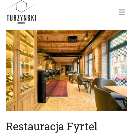
m
e
n
u
Restauracja Fyrtel