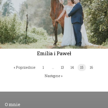
Emilia i Paweł
« Poprzednie
1
…
13
14
15
16
Następne »
O mnie