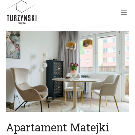
m
e
n
u
Apartament Matejki