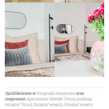
Opublikowane w
fotografia biznesowa
oraz
otagowane
Apartament Matejki Toruń
,
booking
,
fotograf Toruń
,
fotograf wnętrz
,
fotograf wnętrz