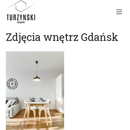
m
e
n
u
Zdjęcia wnętrz Gdańsk